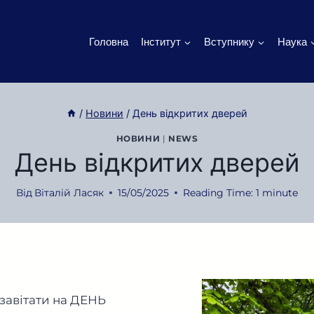
Головна
Інститут
Вступнику
Наука
/
Новини
/
День відкритих дверей
НОВИНИ
|
NEWS
День відкритих дверей
Від
Віталій Ласяк
15/05/2025
Reading Time:
1
minute
 завітати на ДЕНЬ