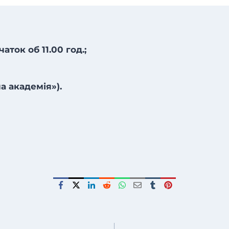
аток об 11.00 год.;
 академія»).