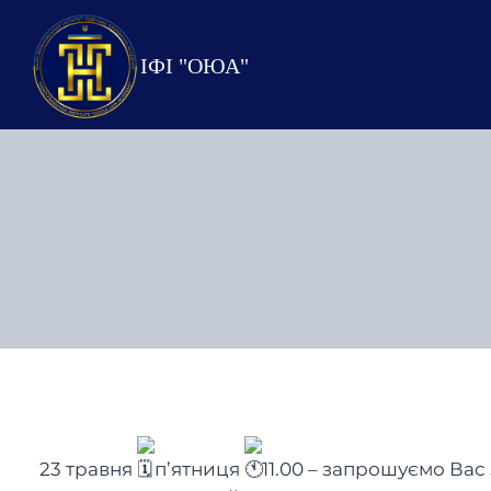
Перейти
до
ІФІ "ОЮА"
вмісту
23 травня
п’ятниця
11.00 – запрошуємо Вас