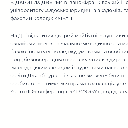
ВІДКРИТИХ ДВЕРЕЙ в Івано-Франківський інс
університету «О
деська юридична академія» т
фаховий коледж КУІВтП.
На Дні відкритих дверей майбутні вступники т
ознайомитись із навчально-методичною та м
базою інституту і коледжу, умовами та особли
році, безпосередньо поспілкуватись з дирек
викладацьким складом і студентами нашого 
освіти.Для абітурієнтів, які не зможуть бути пр
особисто, вестиметься пряма трансляція у се
Zoom (ID-конференції: 441 679 3377 ; код досту