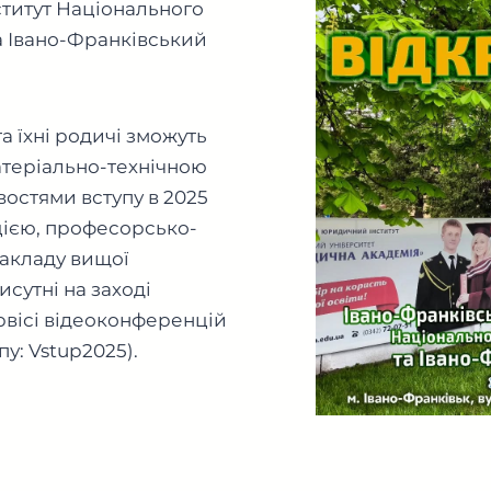
титут Національного
а Івано-Франківський
а їхні родичі зможуть
атеріально-технічною
востями вступу в 2025
цією, професорсько-
закладу вищої
исутні на заході
рвісі відеоконференцій
пу: Vstup2025).