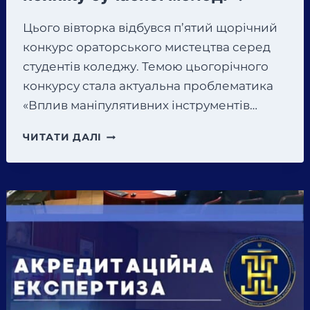
Цього вівторка відбувся п’ятий щорічний
конкурс ораторського мистецтва серед
студентів коледжу. Темою цьогорічного
конкурсу стала актуальна проблематика
«Вплив маніпулятивних інструментів…
П’ЯТИЙ
ЧИТАТИ ДАЛІ
ЩОРІЧНИЙ
КОНКУРС
ОРАТОРСЬКОГО
МИСТЕЦТВА
НА
ТЕМУ
«ВПЛИВ
МАНІПУЛЯТИВНИХ
ІНСТРУМЕНТІВ
РЕКЛАМИ
НА