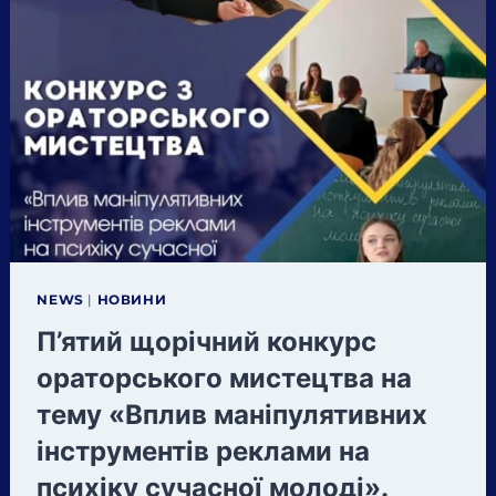
ВСТУПУ
ДО
КОЛЕДЖУ
ПІСЛЯ
9-
ГО
КЛАСУ!
NEWS
|
НОВИНИ
П’ятий щорічний конкурс
ораторського мистецтва на
тему «Вплив маніпулятивних
інструментів реклами на
психіку сучасної молоді».