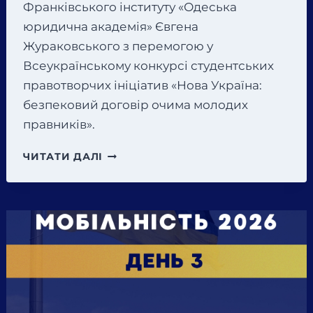
Франківського інституту «Одеська
юридична академія» Євгена
Жураковського з перемогою у
Всеукраїнському конкурсі студентських
правотворчих ініціатив «Нова Україна:
безпековий договір очима молодих
правників».
ВІТАЄМО
ЧИТАТИ ДАЛІ
СТУДЕНТА
3
КУРСУ
ІВАНО-
ФРАНКІВСЬКОГО
ІНСТИТУТУ
«ОДЕСЬКА
ЮРИДИЧНА
АКАДЕМІЯ»