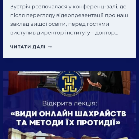
Зустріч розпочалася у конференц-залі, де
після перегляду відеопрезентації про наш
заклад вищої освіти, перед гостями
виступив директор інституту – доктор…
25
ЧИТАТИ ДАЛІ
КВІТНЯ
В
ІВАНО-
ФРАНКІВСЬКОМУ
ІНСТИТУТІ
«ОДЕСЬКА
ЮРИДИЧНА
АКАДЕМІЯ»
ТА
ФАХОВОМУ
КОЛЕДЖІ
КУІВТП
ВІДБУВСЯ