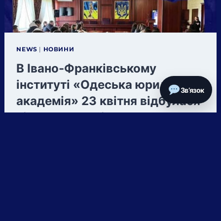
ДЕНЬ
ВІДКРИТИХ
ДВЕРЕЙ
NEWS
|
НОВИНИ
В Івано-Франківському
інституті «Одеська юридична
Зв’язок
академія» 23 квітня відбулася
відкрита лекція на актуальну
тему протидії
кіберзлочинності.
В Івано-Франківському інституті «Одеська
юридична академія» 23 квітня відбулася
відкрита лекція на актуальну тему
протидії кіберзлочинності. Захід для