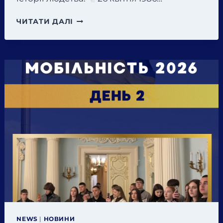
МІЖНАРОДНИЙ
ЧИТАТИ ДАЛІ
ДЕНЬ
ПАМ’ЯТІ
АВАРІЇ
НА
ЧОРНОБИЛЬСЬКІЙ
АЕС
NEWS
|
НОВИНИ