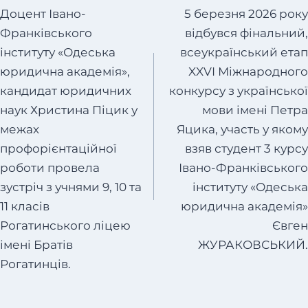
записів
Доцент Івано-
5 березня 2026 року
Франківського
відбувся фінальний,
інституту «Одеська
всеукраїнський етап
юридична академія»,
XXVI Міжнародного
кандидат юридичних
конкурсу з української
наук Христина Піцик у
мови імені Петра
межах
Яцика, участь у якому
профорієнтаційної
взяв студент 3 курсу
роботи провела
Івано-Франківського
зустріч з учнями 9, 10 та
інституту «Одеська
11 класів
юридична академія»
Рогатинського ліцею
Євген
імені Братів
ЖУРАКОВСЬКИЙ.
Рогатинців.