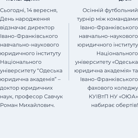
Навігація
записів
Сьогодні, 14 вересня,
Осінній футбольний
День народження
турнір між командами
відзначає директор
Івано-Франківського
Івано-Франківського
навчально-наукового
навчально-наукового
юридичного інституту
юридичного інституту
Національного
Національного
університету «Одеська
університету “Одеська
юридична академія» та
юридична академія” –
Івано-Франківського
доктор юридичних
фахового коледжу
наук, професор Савчук
КУІВтП НУ «ОЮА»
Роман Михайлович.
набирає обертів!