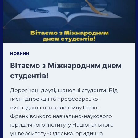
КУІВТП
НУ
«ОЮА»
ПІСЛЯ
ОБГОВОРЕННЯ
З
КУРАТОРОМ
ГРУПИ
НОВИНИ
ДОЦЕНТОМ
ВІтаємо з Міжнародним днем
БЛАГОЮ
ОЛЬГОЮ
студентів!
БОГДАНІВНОЮ
ВИРІШИЛИ
Дорогі юні друзі, шановні студенти! Від
ПО-
імені дирекції та професорсько-
НОВОМУ
викладацького колективу Івано-
ПІДІЙТИ
ДО
Франківського навчально-наукового
ПРОВЕДЕННЯ
юридичного інституту Національного
ПРОФОРІЄНТАЦІЙНИХ
університету «Одеська юридична
ЗУСТРІЧЕЙ.