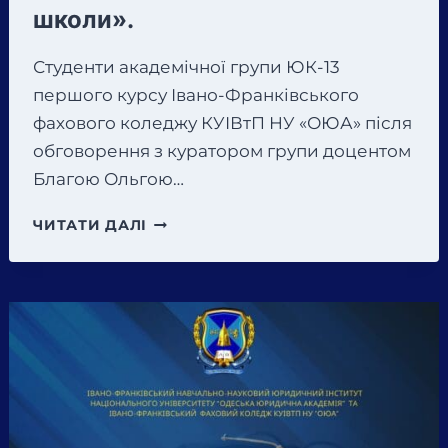
школи».
Студенти академічної групи ЮК-13
першого курсу Івано-Франківського
фахового коледжу КУІВтП НУ «ОЮА» після
обговорення з куратором групи доцентом
Благою Ольгою…
СТУДЕНТИ
ЧИТАТИ ДАЛІ
АКАДЕМІЧНОЇ
ГРУПИ
ЮК-13
ПЕРШОГО
КУРСУ
ІВАНО-
ФРАНКІВСЬКОГО
ФАХОВОГО
КОЛЕДЖУ