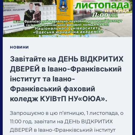
ЕТНОПЕДАГОГІКИ
ТА
НАРОДОЗНАВСТВА
В
ІВАНО-
ФРАНКІВСЬКІЙ
ОБЛАСТІ
НОВИНИ
НА
Завітайте на ДЕНЬ ВІДКРИТИХ
ТЕМУ:
«УКРАЇНСЬКА
ДВЕРЕЙ в Івано-Франківський
НАЦІОНАЛЬНА
інститут та Івано-
ІДЕНТИЧНІСТЬ
Франківський фаховий
коледж КУІВтП НУ«ОЮА».
Запрошуємо в цю п’ятницю, 1 листопада, о
11:00 год. завітати на ДЕНЬ ВІДКРИТИХ
ДВЕРЕЙ в Івано-Франківський інститут