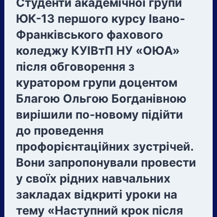
Студенти академічної групи
САВЧУК
РОМАН
ЮК-13 першого курсу Івано-
МИХАЙЛОВИЧ
Франківського фахового
ВЗЯВ
УЧАСТЬ
коледжу КУІВтП НУ «ОЮА»
В
після обговорення з
УРОЧИСТОСТЯХ
ПРИСВЯЧЕНИХ
куратором групи доцентом
10-
Благою Ольгою Богданівною
РІЧЧЮ
вирішили по-новому підійти
СТВОРЕННЯ
КИЇВСЬКОГО
до проведення
УНІВЕРСИТЕТУ
профорієнтаційних зустрічей.
ІНТЕЛЕКТУАЛЬНОЇ
ВЛАСНОСТІ
Вони запропонували провести
ТА
у своїх рідних навчальних
ПРАВА
НУ«ОЮА».
закладах відкриті уроки на
тему «Наступний крок після