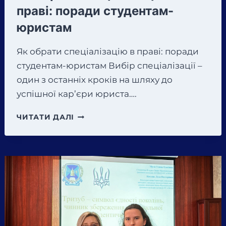
КУІВТП
праві: поради студентам-
ПРОВЕЛИ
юристам
СПІЛЬНИЙ
ДЕНЬ
Як обрати спеціалізацію в праві: поради
ВІДКРИТИХ
ДВЕРЕЙ
студентам-юристам Вибір спеціалізації –
ДЛЯ
один з останніх кроків на шляху до
МАЙБУТНІХ
успішної кар’єри юриста….
АБІТУРІЄНТІВ.
ЯК
ЧИТАТИ ДАЛІ
ОБРАТИ
СПЕЦІАЛІЗАЦІЮ
В
ПРАВІ:
ПОРАДИ
СТУДЕНТАМ-
ЮРИСТАМ