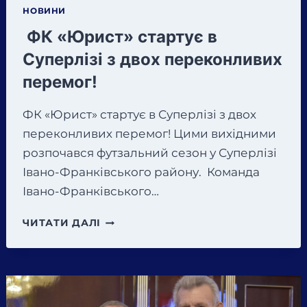
ЯКОСТІ
НОВИНИ
ЖИТТЯ
ФК «Юрист» стартує в
В
ГЛОБАЛІЗОВАНОМУ
Суперлізі з двох переконливих
СВІТІ».
перемог!
ФК «Юрист» стартує в Суперлізі з двох
переконливих перемог! Цими вихідними
розпочався футзальний сезон у Суперлізі
Івано-Франківського району. Команда
Івано-Франківського…
ФК
ЧИТАТИ ДАЛІ
«ЮРИСТ»
СТАРТУЄ
В
СУПЕРЛІЗІ
З