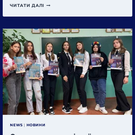
НАПРИКІНЦІ
ЧИТАТИ ДАЛІ
МИНУЛОГО
ТИЖНЯ
ДИРЕКТОР
ІВАНО-
ФРАНКІВСЬКОГО
НАВЧАЛЬНО-
НАУКОВОГО
ЮРИДИЧНОГО
ІНСТИТУТУ
НАЦІОНАЛЬНОГО
УНІВЕРСИТЕТУ
«ОДЕСЬКА
ЮРИДИЧНА
АКАДЕМІЯ»
ДОКТОР
ЮРИДИЧНИХ
НАУК,
NEWS
|
НОВИНИ
ПРОФЕСОР