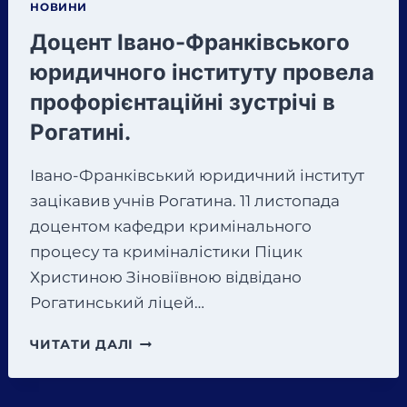
НОВИНИ
Доцент Івано-Франківського
юридичного інституту провела
профорієнтаційні зустрічі в
Рогатині.
Івано-Франківський юридичний інститут
зацікавив учнів Рогатина. 11 листопада
доцентом кафедри кримінального
процесу та криміналістики Піцик
Христиною Зіновіївною відвідано
Рогатинський ліцей…
ДОЦЕНТ
ЧИТАТИ ДАЛІ
ІВАНО-
ФРАНКІВСЬКОГО
ЮРИДИЧНОГО