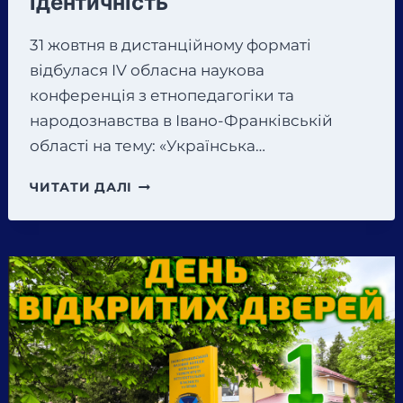
ідентичність
31 жовтня в дистанційному форматі
відбулася IV обласна наукова
конференція з етнопедагогіки та
народознавства в Івано-Франківській
області на тему: «Українська…
31
ЧИТАТИ ДАЛІ
ЖОВТНЯ
В
ДИСТАНЦІЙНОМУ
ФОРМАТІ
ВІДБУЛАСЯ
IV
ОБЛАСНА
НАУКОВА
КОНФЕРЕНЦІЯ
З