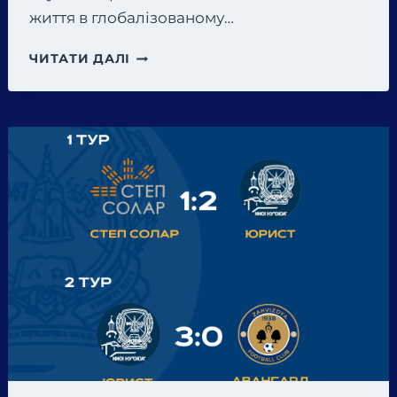
життя в глобалізованому…
ІВАНО-
ЧИТАТИ ДАЛІ
ФРАНКІВСЬКИЙ
ІНСТИТУТ
«ОДЕСЬКА
ЮРИДИЧНА
АКАДЕМІЯ»
СТАВ
СПІВОРГАНІЗАТОРОМ
ТА
ПАРТНЕРОМ
ІХ
МІЖНАРОДНОЇ
НАУКОВОЇ
КОНФЕРЕНЦІЇ
«СУЧАСНІ
ПРОБЛЕМИ
ЗАБЕЗПЕЧЕННЯ