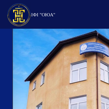
Перейти
до
ІФІ "ОЮА"
вмісту