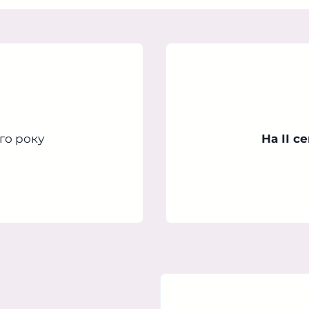
го року
На ІІ с