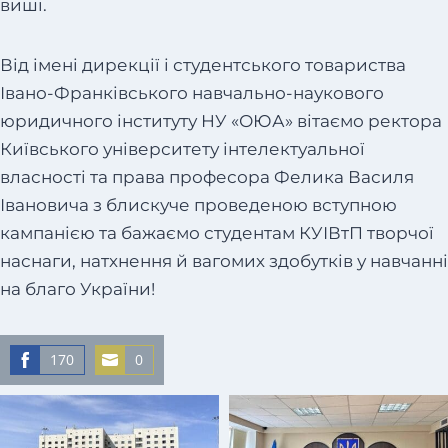
виші.
Від імені дирекції і студентського товариства
Івано-Франківського навчально-наукового
юридичного інституту НУ «ОЮА» вітаємо ректора
Київського університету інтелектуальної
власності та права професора Фелика Василя
Івановича з блискуче проведеною вступною
кампанією та бажаємо студентам КУІВтП творчої
наснаги, натхнення й вагомих здобутків у навчанні
на благо України!
170
0
S
S
h
h
a
a