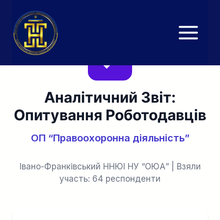
Перейти
до
вмісту
Аналітичний Звіт:
Опитування Роботодавців
ОП “Правоохоронна діяльність”
Івано-Франківський ННЮІ НУ “ОЮА” | Взяли
участь: 64 респонденти